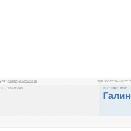
уся
:
bagrusya.www.nn.ru
пользователь имеет 
е 1 года назад
настоящее имя:
Галин