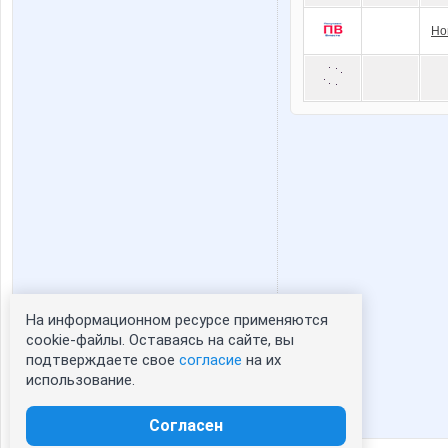
Но
На информационном ресурсе применяются
Статистика портрета:
cookie-файлы. Оставаясь на сайте, вы
подтверждаете свое
согласие
на их
сейчас просматривают портрет - 0
использование.
зарегистрированные пользователи
посетившие портрет за 7 дней - 0
Согласен