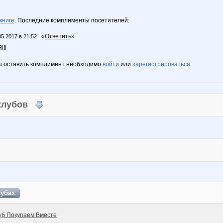
книге
. Последние комплименты посетителей:
«
Ответить
»
05.2017 в 21:52
!!
ы оставить комплимент необходимо
войти
или
зарегистрироваться
 клубов
лубах
уб Покупаем Вместе