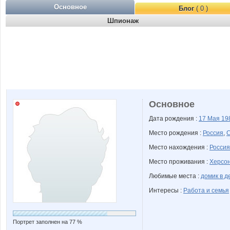
Основное
Блог
( 0 )
Шпионаж
Основное
Дата рождения :
17 Мая
19
Место рождения :
Россия
,
С
Место нахождения :
Россия
Место проживания :
Херсон
Любимые места :
домик в д
Интересы :
Работа и семья
Портрет заполнен на 77 %