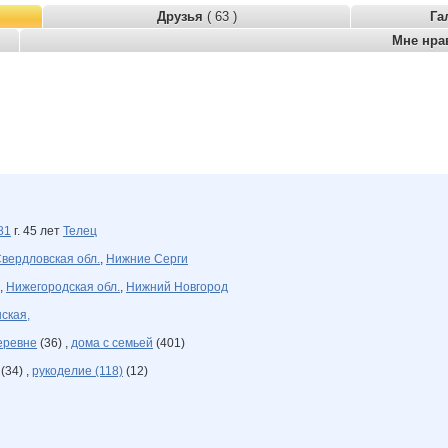
Друзья
( 63 )
Га
Мне нра
81
г. 45 лет
Телец
вердловская обл.
,
Нижние Серги
,
Нижегородская обл.
,
Нижний Новгород
ская,
еревне
(36) ,
дома с семьей
(401)
(34) ,
рукоделие (118)
(12)