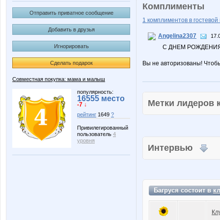
Комплименты
Отправить приватное сообщение
1 комплиментов в гостевой 
Добавить в друзья
Angelina2307
17.
Игнорировать
С ДНЕМ РОЖДЕНИЯ!
Сделать подарок
Вы не авторизованы! Чтоб
Совместная покупка: мама и малыш
популярность:
16555 место
Метки лидеров
-7 ↓
рейтинг
1649
?
Привилегированный
пользователь
4
уровня
Интервью
Багруся состоит в
к
Кл