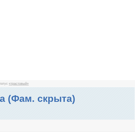
статус
«трастовый»
а (Фам. скрыта)